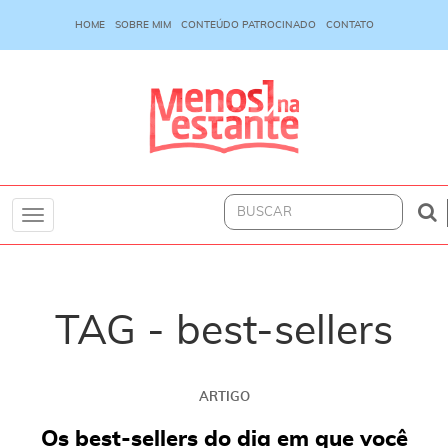
HOME
SOBRE MIM
CONTEÚDO PATROCINADO
CONTATO
Toggle
navigation
TAG - best-sellers
ARTIGO
Os best-sellers do dia em que você