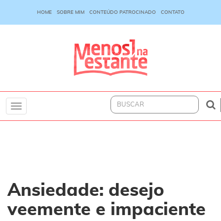
HOME
SOBRE MIM
CONTEÚDO PATROCINADO
CONTATO
Toggle
navigation
Ansiedade: desejo
veemente e impaciente