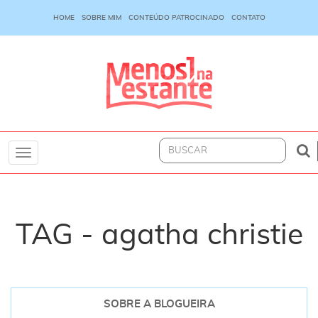
HOME
SOBRE MIM
CONTEÚDO PATROCINADO
CONTATO
Toggle
navigation
TAG - agatha christie
SOBRE A BLOGUEIRA