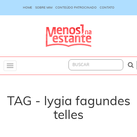
HOME
SOBRE MIM
CONTEÚDO PATROCINADO
CONTATO
Toggle
navigation
TAG - lygia fagundes
telles