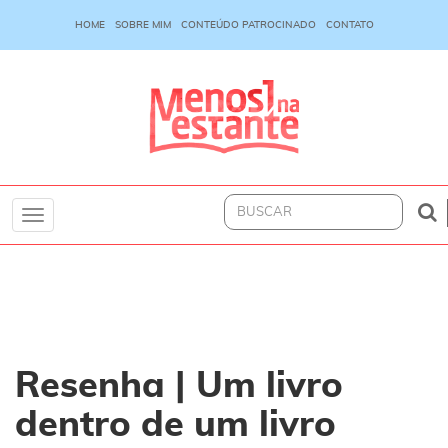
HOME
SOBRE MIM
CONTEÚDO PATROCINADO
CONTATO
Toggle
navigation
Resenha | Um livro
dentro de um livro