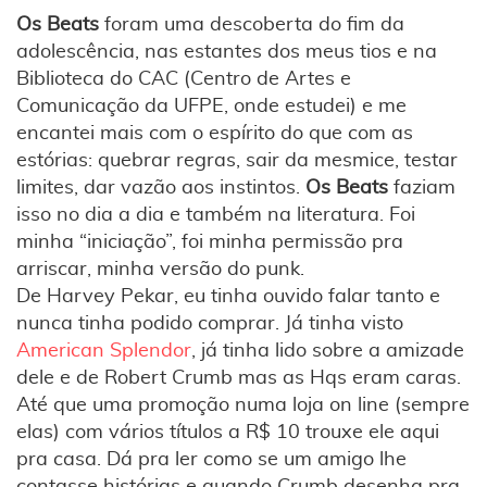
Os Beats
foram uma descoberta do fim da
adolescência, nas estantes dos meus tios e na
Biblioteca do CAC (Centro de Artes e
Comunicação da UFPE, onde estudei) e me
encantei mais com o espírito do que com as
estórias: quebrar regras, sair da mesmice, testar
limites, dar vazão aos instintos.
Os Beats
faziam
isso no dia a dia e também na literatura. Foi
minha “iniciação”, foi minha permissão pra
arriscar, minha versão do punk.
De Harvey Pekar, eu tinha ouvido falar tanto e
nunca tinha podido comprar. Já tinha visto
American Splendor
, já tinha lido sobre a amizade
dele e de Robert Crumb mas as Hqs eram caras.
Até que uma promoção numa loja on line (sempre
elas) com vários títulos a R$ 10 trouxe ele aqui
pra casa. Dá pra ler como se um amigo lhe
contasse histórias e quando Crumb desenha pra