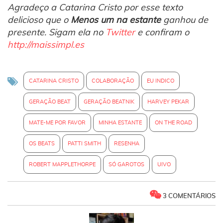
Agradeço a Catarina Cristo por esse texto
delicioso que o
Menos um na estante
ganhou de
presente. Sigam ela no
Twitter
e confiram o
http://maissimpl.es
CATARINA CRISTO
COLABORAÇÃO
EU INDICO
GERAÇÃO BEAT
GERAÇÃO BEATNIK
HARVEY PEKAR
MATE-ME POR FAVOR
MINHA ESTANTE
ON THE ROAD
OS BEATS
PATTI SMITH
RESENHA
ROBERT MAPPLETHORPE
SÓ GAROTOS
UIVO
3 COMENTÁRIOS