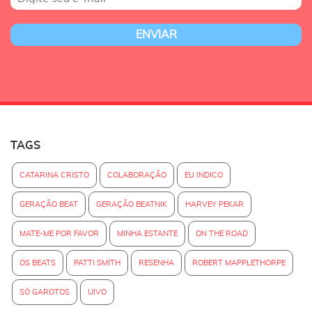
TAGS
CATARINA CRISTO
COLABORAÇÃO
EU INDICO
GERAÇÃO BEAT
GERAÇÃO BEATNIK
HARVEY PEKAR
MATE-ME POR FAVOR
MINHA ESTANTE
ON THE ROAD
OS BEATS
PATTI SMITH
RESENHA
ROBERT MAPPLETHORPE
SÓ GAROTOS
UIVO