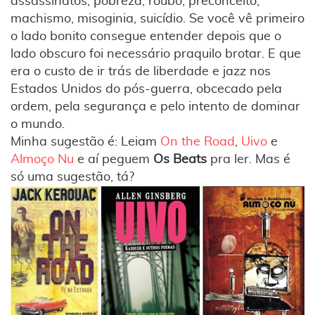
assassinatos, pobreza, roubo, preconceito,
machismo, misoginia, suicídio. Se você vê primeiro
o lado bonito consegue entender depois que o
lado obscuro foi necessário praquilo brotar. E que
era o custo de ir trás de liberdade e jazz nos
Estados Unidos do pós-guerra, obcecado pela
ordem, pela segurança e pelo intento de dominar
o mundo.
Minha sugestão é: Leiam
On the Road
,
Uivo
e
Almoço Nu
e aí peguem
Os Beats
pra ler. Mas é
só uma sugestão, tá?