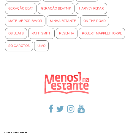
GERAÇÃO BEAT
GERAÇÃO BEATNIK
HARVEY PEKAR
MATE-ME POR FAVOR
MINHA ESTANTE
ON THE ROAD
OS BEATS
PATTI SMITH
RESENHA
ROBERT MAPPLETHORPE
SÓ GAROTOS
UIVO