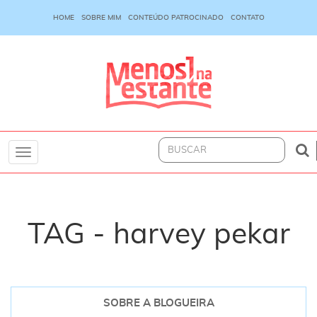
HOME
SOBRE MIM
CONTEÚDO PATROCINADO
CONTATO
Toggle
navigation
TAG - harvey pekar
SOBRE A BLOGUEIRA