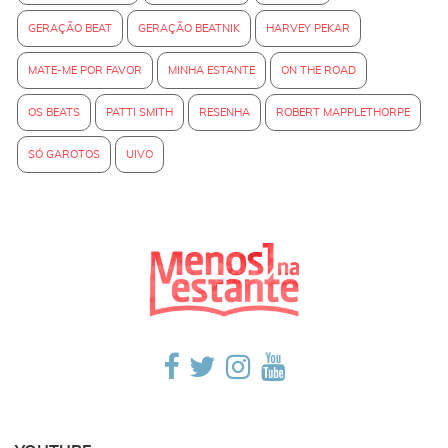
GERAÇÃO BEAT
GERAÇÃO BEATNIK
HARVEY PEKAR
MATE-ME POR FAVOR
MINHA ESTANTE
ON THE ROAD
OS BEATS
PATTI SMITH
RESENHA
ROBERT MAPPLETHORPE
SÓ GAROTOS
UIVO