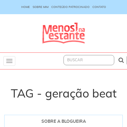
HOME
SOBRE MIM
CONTEÚDO PATROCINADO
CONTATO
Toggle
navigation
TAG - geração beat
SOBRE A BLOGUEIRA