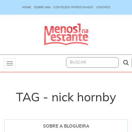
HOME
SOBRE MIM
CONTEÚDO PATROCINADO
CONTATO
Toggle
navigation
TAG - nick hornby
SOBRE A BLOGUEIRA