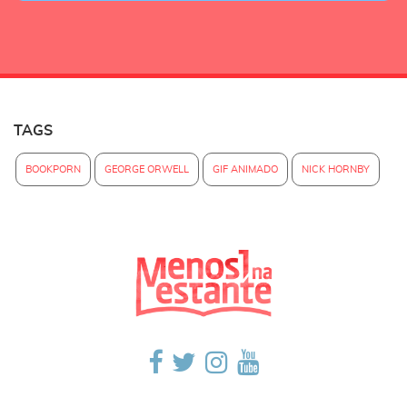
TAGS
BOOKPORN
GEORGE ORWELL
GIF ANIMADO
NICK HORNBY