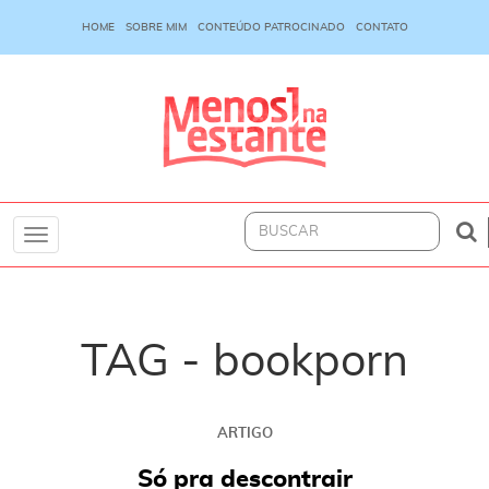
HOME
SOBRE MIM
CONTEÚDO PATROCINADO
CONTATO
Toggle
navigation
TAG - bookporn
ARTIGO
Só pra descontrair