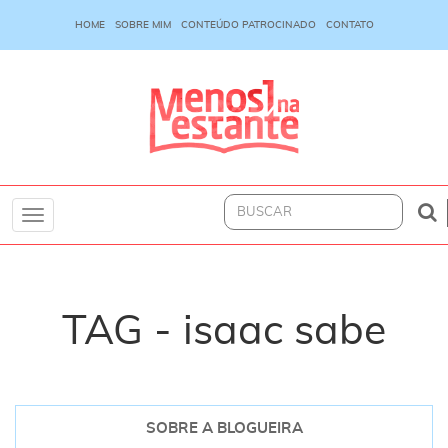
HOME
SOBRE MIM
CONTEÚDO PATROCINADO
CONTATO
Toggle
navigation
TAG - isaac sabe
SOBRE A BLOGUEIRA