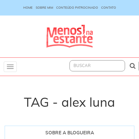
HOME
SOBRE MIM
CONTEÚDO PATROCINADO
CONTATO
Toggle
navigation
TAG - alex luna
SOBRE A BLOGUEIRA