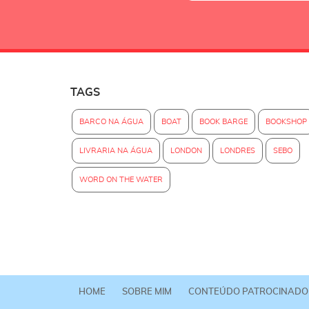
TAGS
BARCO NA ÁGUA
BOAT
BOOK BARGE
BOOKSHOP
LIVRARIA NA ÁGUA
LONDON
LONDRES
SEBO
WORD ON THE WATER
HOME
SOBRE MIM
CONTEÚDO PATROCINADO