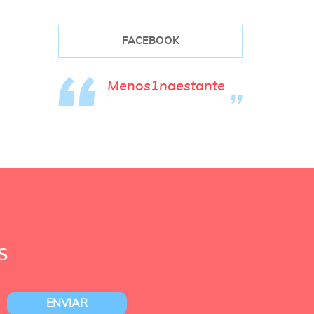
FACEBOOK
Menos1naestante
S