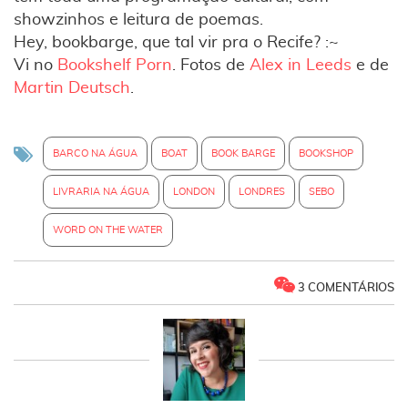
showzinhos e leitura de poemas.
Hey, bookbarge, que tal vir pra o Recife? :~
Vi no
Bookshelf Porn
. Fotos de
Alex in Leeds
e de
Martin Deutsch
.
BARCO NA ÁGUA
BOAT
BOOK BARGE
BOOKSHOP
LIVRARIA NA ÁGUA
LONDON
LONDRES
SEBO
WORD ON THE WATER
3 COMENTÁRIOS