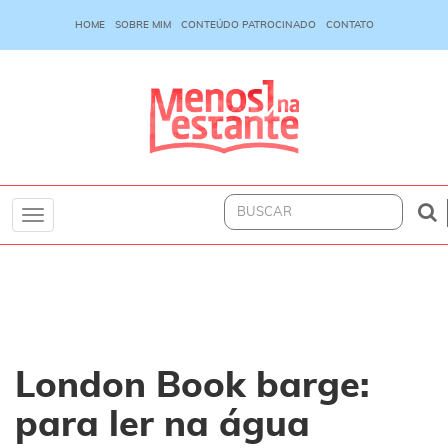
HOME
SOBRE MIM
CONTEÚDO PATROCINADO
CONTATO
Toggle
navigation
London Book barge:
para ler na água