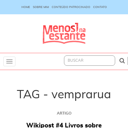
HOME
SOBRE MIM
CONTEÚDO PATROCINADO
CONTATO
Toggle
navigation
TAG - vemprarua
ARTIGO
Wikipost #4 Livros sobre