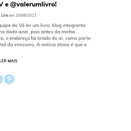
V e @valerumlivro!
 Lira
em
29/08/2011
uipe do Vá ler um livro, blog integrante
nha dado azar, pois antes da minha
a, o endereço foi tirado do ar, como parte
al da emissora. A notícia ótima é que o
LER MAIS