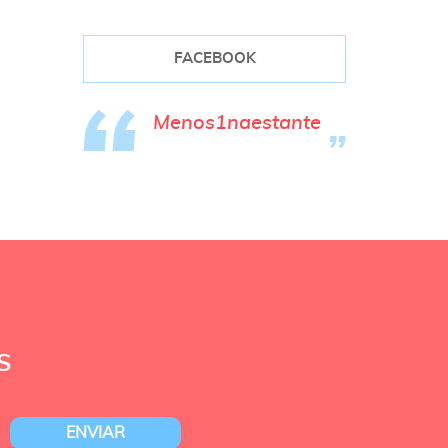
FACEBOOK
Menos1naestante
S