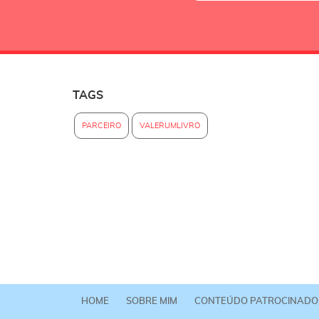
TAGS
PARCEIRO
VALERUMLIVRO
HOME
SOBRE MIM
CONTEÚDO PATROCINADO