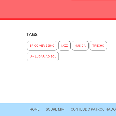
TAGS
ÉRICO VERÍSSIMO
JAZZ
MÚSICA
TRECHO
UM LUGAR AO SOL
HOME
SOBRE MIM
CONTEÚDO PATROCINADO