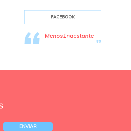
FACEBOOK
Menos1naestante
S