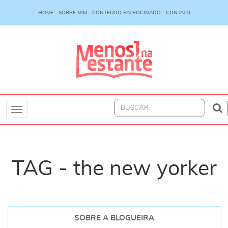
HOME
SOBRE MIM
CONTEÚDO PATROCINADO
CONTATO
Toggle
navigation
TAG - the new yorker
SOBRE A BLOGUEIRA