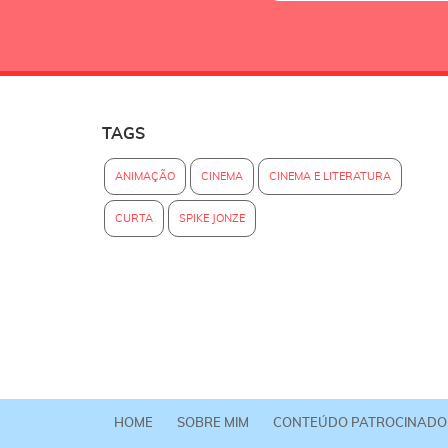
TAGS
ANIMAÇÃO
CINEMA
CINEMA E LITERATURA
CURTA
SPIKE JONZE
HOME
SOBRE MIM
CONTEÚDO PATROCINADO