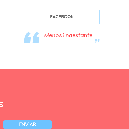
FACEBOOK
Menos1naestante
S