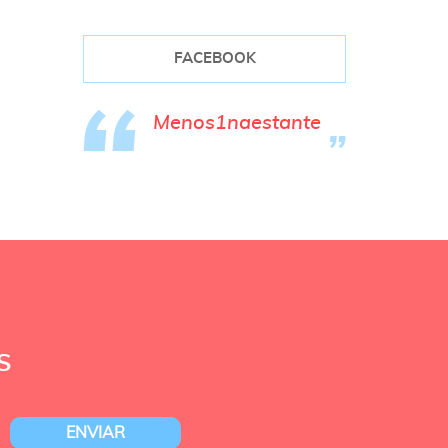
FACEBOOK
Menos1naestante
S