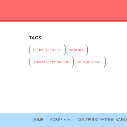
TAGS
12 LIVROS EM 2015
RESENHA
RINALDO DE FERNANDES
RITA NO POMAR
HOME
SOBRE MIM
CONTEÚDO PATROCINADO