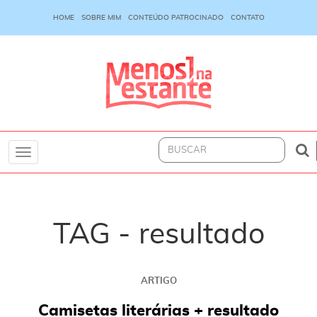
HOME
SOBRE MIM
CONTEÚDO PATROCINADO
CONTATO
Toggle
navigation
TAG - resultado
ARTIGO
Camisetas literárias + resultado