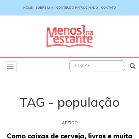
HOME
SOBRE MIM
CONTEÚDO PATROCINADO
CONTATO
Toggle
navigation
TAG - população
ARTIGO
Como caixas de cerveja, livros e muita