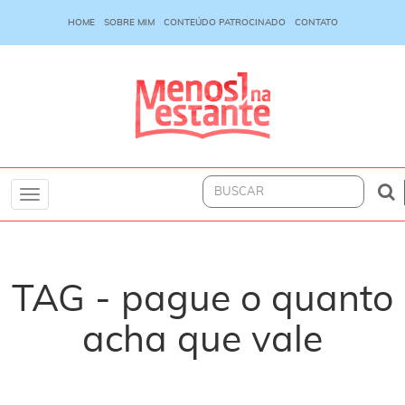
HOME
SOBRE MIM
CONTEÚDO PATROCINADO
CONTATO
Toggle
navigation
TAG - pague o quanto
acha que vale