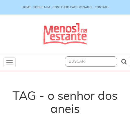
HOME
SOBRE MIM
CONTEÚDO PATROCINADO
CONTATO
Toggle
navigation
TAG - o senhor dos
aneis