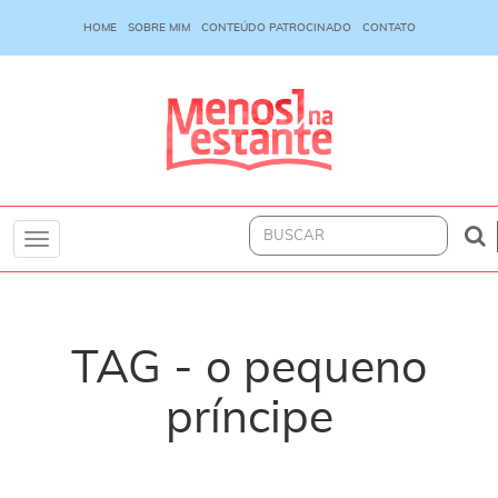
HOME
SOBRE MIM
CONTEÚDO PATROCINADO
CONTATO
Toggle
navigation
TAG - o pequeno
príncipe