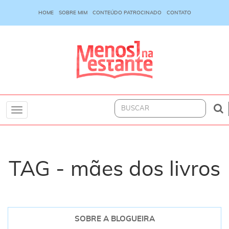
HOME
SOBRE MIM
CONTEÚDO PATROCINADO
CONTATO
Toggle
navigation
TAG - mães dos livros
SOBRE A BLOGUEIRA