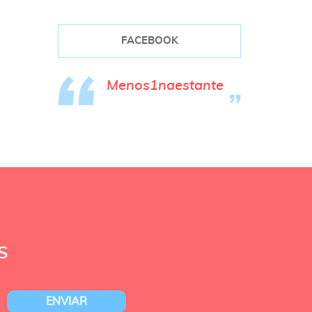
FACEBOOK
Menos1naestante
S