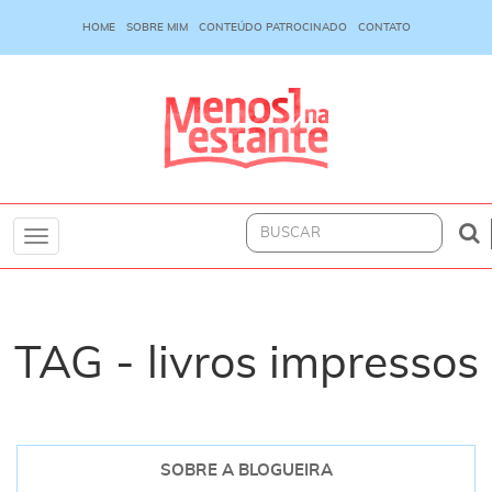
HOME
SOBRE MIM
CONTEÚDO PATROCINADO
CONTATO
Toggle
navigation
TAG - livros impressos
SOBRE A BLOGUEIRA