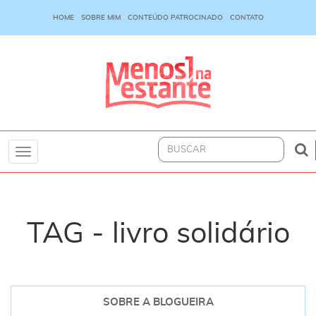
HOME
SOBRE MIM
CONTEÚDO PATROCINADO
CONTATO
Toggle
navigation
TAG - livro solidário
SOBRE A BLOGUEIRA