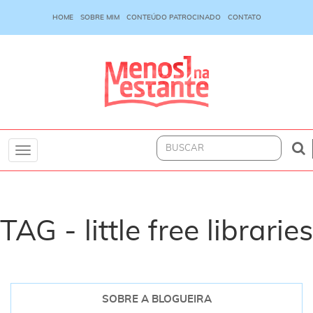
HOME
SOBRE MIM
CONTEÚDO PATROCINADO
CONTATO
Toggle
navigation
TAG - little free libraries
SOBRE A BLOGUEIRA