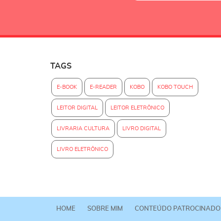
TAGS
E-BOOK
E-READER
KOBO
KOBO TOUCH
LEITOR DIGITAL
LEITOR ELETRÔNICO
LIVRARIA CULTURA
LIVRO DIGITAL
LIVRO ELETRÔNICO
HOME
SOBRE MIM
CONTEÚDO PATROCINADO