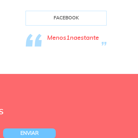
FACEBOOK
Menos1naestante
S