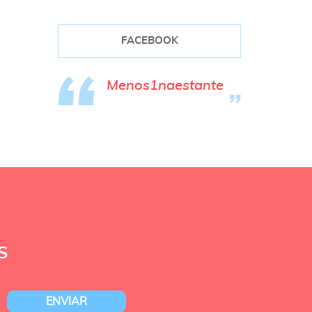
FACEBOOK
Menos1naestante
S