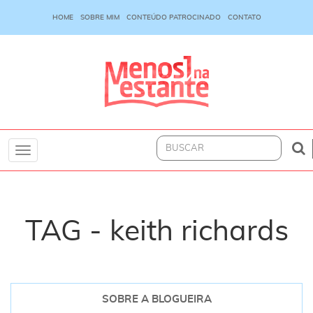
HOME
SOBRE MIM
CONTEÚDO PATROCINADO
CONTATO
Toggle
navigation
TAG - keith richards
SOBRE A BLOGUEIRA