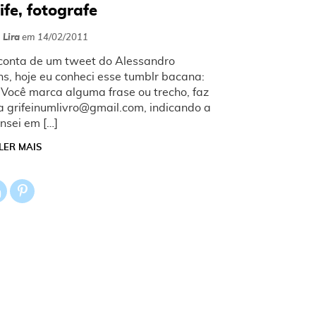
ife, fotografe
 Lira
em
14/02/2011
r conta de um tweet do Alessandro
ns, hoje eu conheci esse tumblr bacana:
s. Você marca alguma frase ou trecho, faz
 grifeinumlivro@gmail.com, indicando a
ensei em […]
LER MAIS