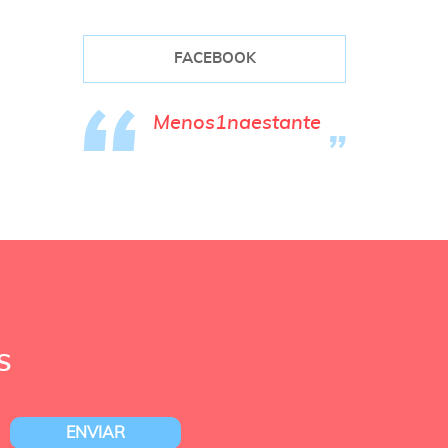
FACEBOOK
Menos1naestante
S