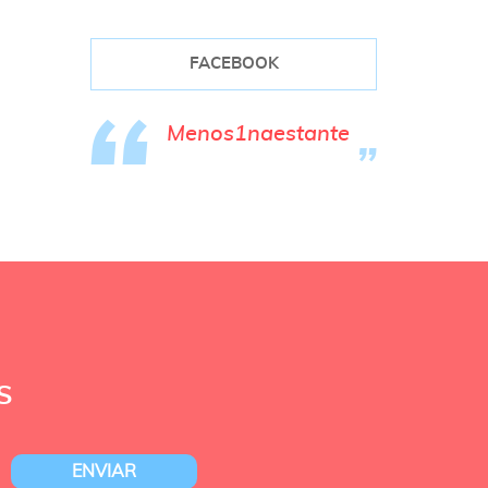
FACEBOOK
Menos1naestante
S