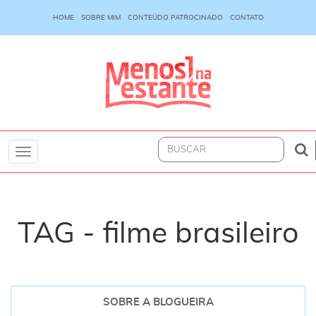
HOME
SOBRE MIM
CONTEÚDO PATROCINADO
CONTATO
Toggle
navigation
TAG - filme brasileiro
SOBRE A BLOGUEIRA