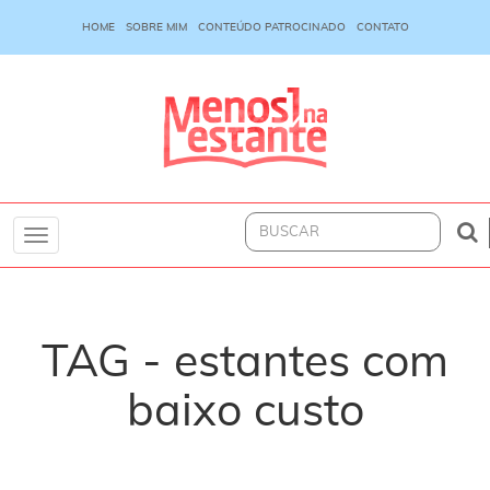
HOME
SOBRE MIM
CONTEÚDO PATROCINADO
CONTATO
Toggle
navigation
TAG - estantes com
baixo custo