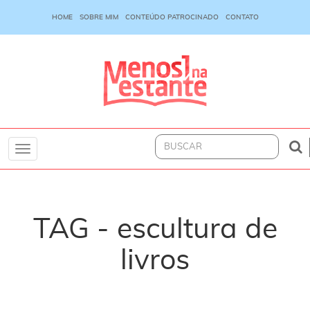
HOME
SOBRE MIM
CONTEÚDO PATROCINADO
CONTATO
Toggle
navigation
TAG - escultura de
livros