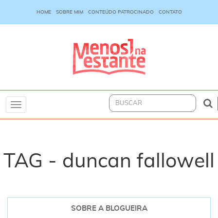
HOME
SOBRE MIM
CONTEÚDO PATROCINADO
CONTATO
Toggle
navigation
TAG - duncan fallowell
SOBRE A BLOGUEIRA