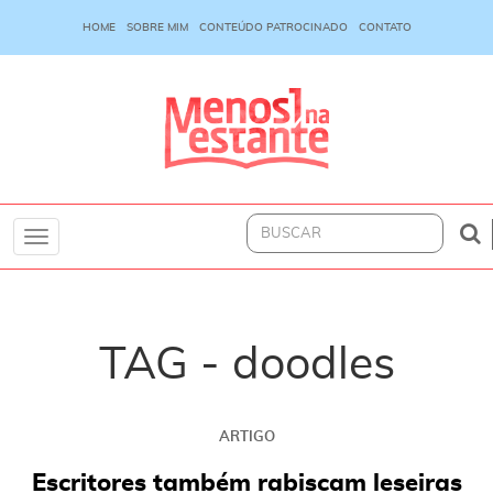
HOME
SOBRE MIM
CONTEÚDO PATROCINADO
CONTATO
Toggle
navigation
TAG - doodles
ARTIGO
Escritores também rabiscam leseiras