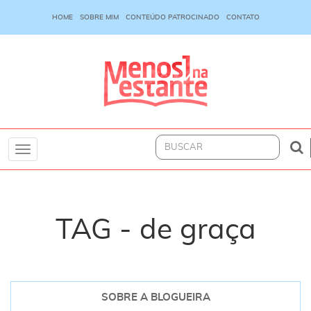
HOME
SOBRE MIM
CONTEÚDO PATROCINADO
CONTATO
Toggle
navigation
TAG - de graça
SOBRE A BLOGUEIRA