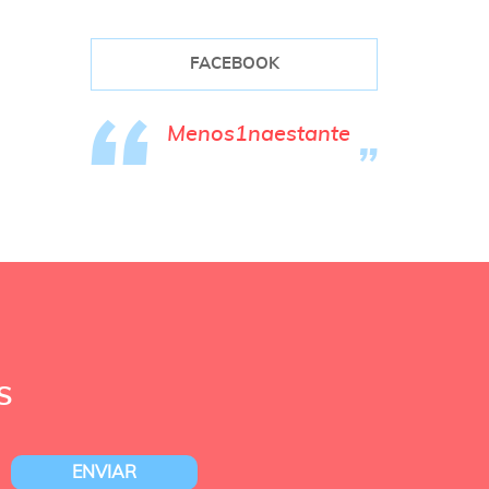
FACEBOOK
Menos1naestante
S