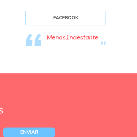
FACEBOOK
Menos1naestante
S