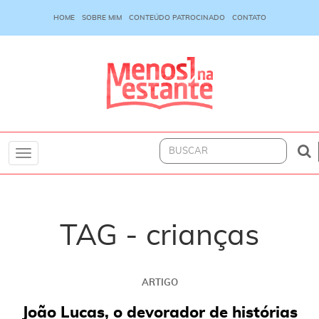
HOME
SOBRE MIM
CONTEÚDO PATROCINADO
CONTATO
Toggle
navigation
TAG - crianças
ARTIGO
João Lucas, o devorador de histórias