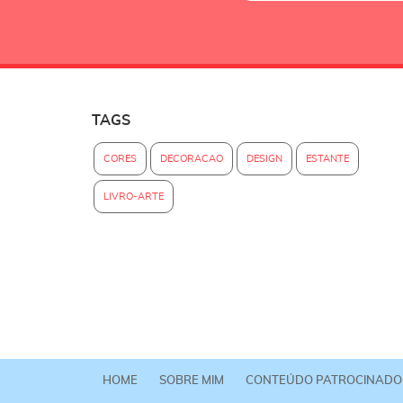
TAGS
CORES
DECORACAO
DESIGN
ESTANTE
LIVRO-ARTE
HOME
SOBRE MIM
CONTEÚDO PATROCINADO