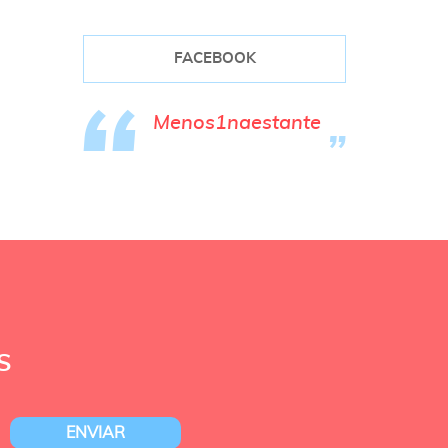
FACEBOOK
Menos1naestante
S