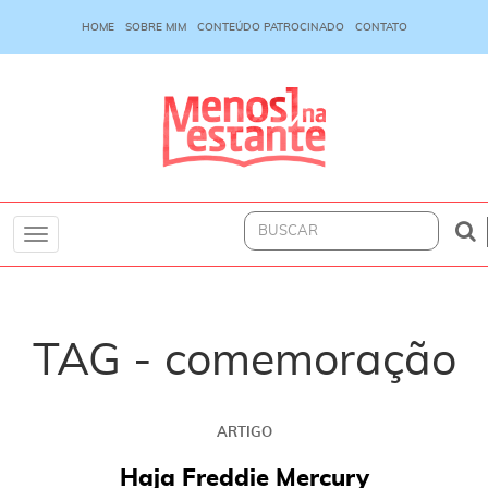
HOME
SOBRE MIM
CONTEÚDO PATROCINADO
CONTATO
Toggle
navigation
TAG - comemoração
ARTIGO
Haja Freddie Mercury