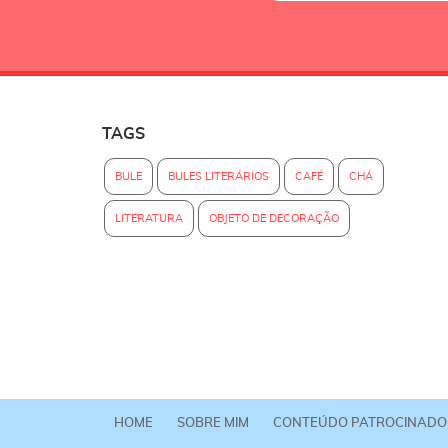
TAGS
BULE
BULES LITERÁRIOS
CAFÉ
CHÁ
LITERATURA
OBJETO DE DECORAÇÃO
HOME
SOBRE MIM
CONTEÚDO PATROCINADO