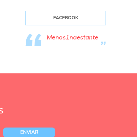
FACEBOOK
Menos1naestante
S