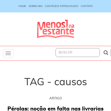
HOME
SOBRE MIM
CONTEÚDO PATROCINADO
CONTATO
Toggle
navigation
TAG - causos
ARTIGO
Pérolas: noção em falta nas livrarias