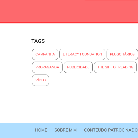
TAGS
CAMPANHA
LITERACY FOUNDATION
PLUGCITÁRIOS
PROPAGANDA
PUBLICIDADE
THE GIFT OF READING
VÍDEO
HOME
SOBRE MIM
CONTEÚDO PATROCINADO