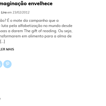
 imaginação envelhece
 Lira
em
23/02/2012
ção? É o mote da campanha que a
e luta pela alfabetização no mundo desde
oas a darem The gift of reading. Ou seja,
transformarem em alimento para a alma de
[…]
LER MAIS
e