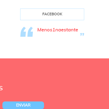
FACEBOOK
Menos1naestante
S