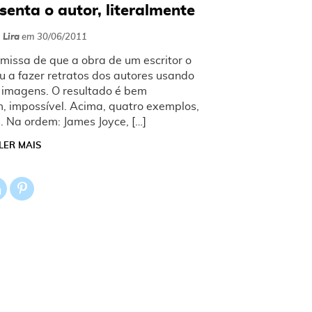
enta o autor, literalmente
 Lira
em
30/06/2011
emissa de que a obra de um escritor o
u a fazer retratos dos autores usando
o imagens. O resultado é bem
, impossível. Acima, quatro exemplos,
s. Na ordem: James Joyce, […]
LER MAIS