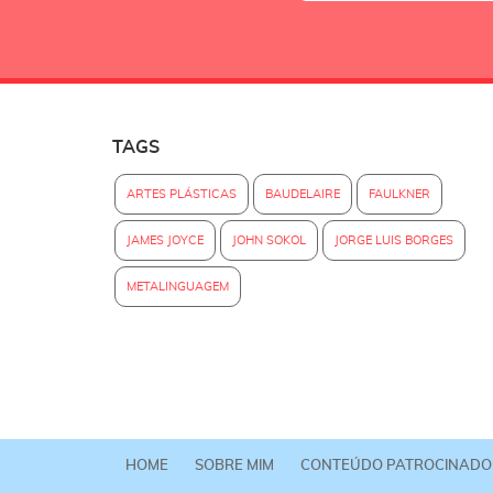
TAGS
ARTES PLÁSTICAS
BAUDELAIRE
FAULKNER
JAMES JOYCE
JOHN SOKOL
JORGE LUIS BORGES
METALINGUAGEM
HOME
SOBRE MIM
CONTEÚDO PATROCINADO