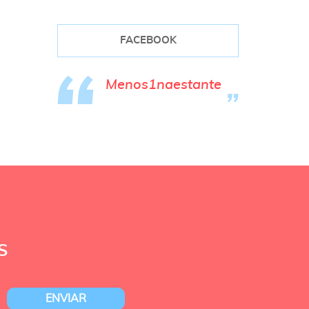
FACEBOOK
Menos1naestante
S