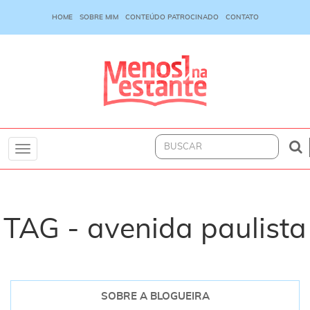
HOME
SOBRE MIM
CONTEÚDO PATROCINADO
CONTATO
Toggle
navigation
TAG - avenida paulista
SOBRE A BLOGUEIRA